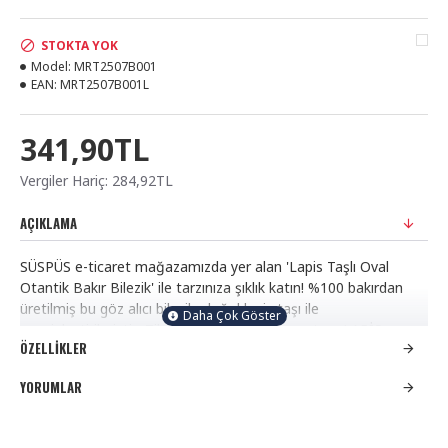
STOKTA YOK
Model:
MRT2507B001
EAN:
MRT2507B001L
341,90TL
Vergiler Hariç: 284,92TL
AÇIKLAMA
SÜSPÜS e-ticaret mağazamızda yer alan 'Lapis Taşlı Oval
Otantik Bakır Bilezik' ile tarzınıza şıklık katın! %100 bakırdan
üretilmiş bu göz alıcı bilezik, doğal lapis taşı ile
zenginleştirilmiştir.; Zihni açar, odaklanmayı artırır.; LAPİS
ÖZELLIKLER
TAŞININ FAYDALARI ; • İletişimi güçlendirir, kendini ifade
etmeye yardımcı olur.; • Stresi azaltır, ruhsal huzur verir.; •
YORUMLAR
Boğaz ve üçüncü göz çakrasını dengeler.; • Rüyaları canlandırır,
sezgiyi güçlendirir.; • Özgüveni artırır, içsel cesaret verir.;