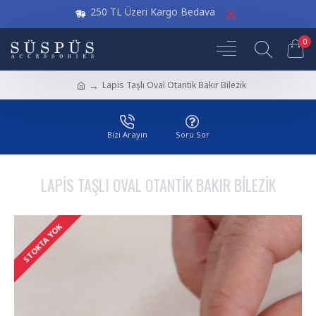
250 TL Üzeri Kargo Bedava
0
Lapis Taşlı Oval Otantik Bakır Bilezik
Bizi Arayın
Soru Sor
LAPIS TAŞLI OVAL OTANTIK BAKIR BILEZIK
STOKTA YOK