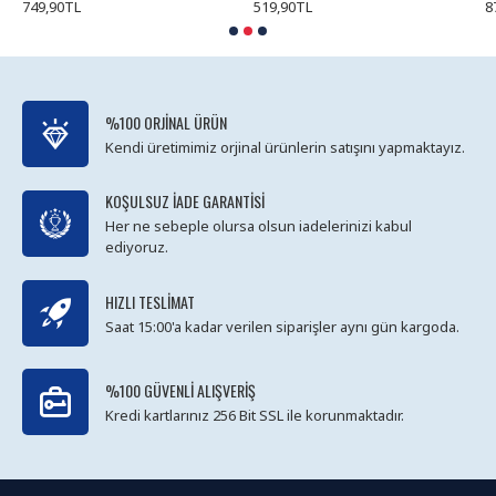
749,90TL
519,90TL
8
%100 ORJINAL ÜRÜN
Kendi üretimimiz orjinal ürünlerin satışını yapmaktayız.
KOŞULSUZ İADE GARANTISI
Her ne sebeple olursa olsun iadelerinizi kabul
ediyoruz.
HIZLI TESLIMAT
Saat 15:00'a kadar verilen siparişler aynı gün kargoda.
%100 GÜVENLI ALIŞVERIŞ
Kredi kartlarınız 256 Bit SSL ile korunmaktadır.